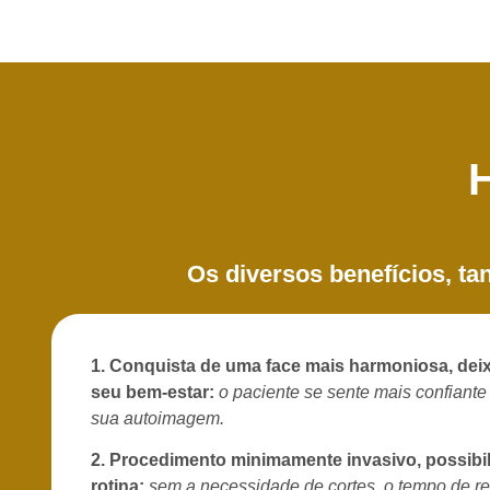
Os diversos benefícios, ta
1. Conquista de uma face mais harmoniosa, dei
seu bem-estar:
o paciente se sente mais confiant
sua autoimagem.
2.
Procedimento minimamente invasivo, possibili
rotina:
sem a necessidade de cortes, o tempo de r