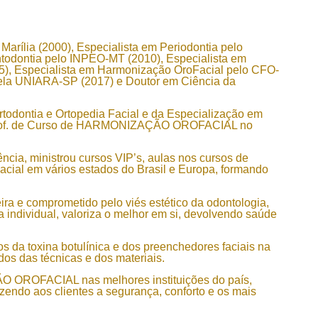
arília (2000), Especialista em Periodontia pelo
odontia pelo INPEO-MT (2010), Especialista em
15), Especialista em Harmonização OroFacial pelo CFO-
pela UNIARA-SP (2017) e Doutor em Ciência da
todontia e Ortopedia Facial e da Especialização em
 Prof. de Curso de HARMONIZAÇÃO OROFACIAL no
cia, ministrou cursos VIP’s, aulas nos cursos de
cial em vários estados do Brasil e Europa, formando
ira e comprometido pelo viés estético da odontologia,
a individual, valoriza o melhor em si, devolvendo saúde
 da toxina botulínica e dos preenchedores faciais na
os das técnicas e dos materiais.
OROFACIAL nas melhores instituições do país,
azendo aos clientes a segurança, conforto e os mais